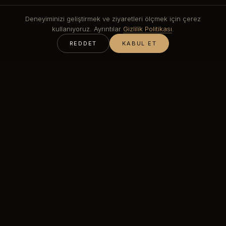
Deneyiminizi geliştirmek ve ziyaretleri ölçmek için çerez
kullanıyoruz. Ayrıntılar
Gizlilik Politikası
.
REDDET
KABUL ET
Siyah PVD
, paslanmaz çelik üzerinde sert ve çizilmeye
dayanıklı bir siyah verir. Boya veya elektro kaplamanın aksine
dökülmez ve yüksek korozyon dayanımı taşır, bu yüzden dış
cephe, marin ve çok dokunulan parçalar için uygundur. Daha
derin, grafit bir siyah için DLC siyahı da mümkündür; teknik
detay için
DLC kaplama
sayfasına bakın.