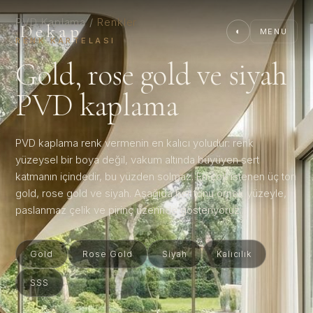
PVD Kaplama
/
Renkler
Dekap
◐
MENU
RENK KARTELASI
Gold, rose gold ve siyah
PVD kaplama
PVD kaplama renk vermenin en kalıcı yoludur: renk
yüzeysel bir boya değil, vakum altında büyüyen sert
katmanın içindedir, bu yüzden solmaz. En çok istenen üç ton
gold, rose gold ve siyah. Aşağıda her tonu örnek yüzeyle,
paslanmaz çelik ve pirinç üzerinde gösteriyoruz.
Gold
Rose Gold
Siyah
Kalıcılık
SSS