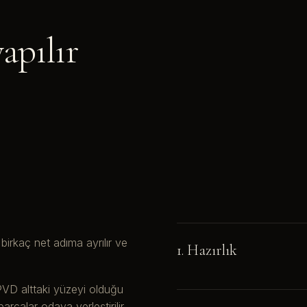
apılır
irkaç net adıma ayrılır ve
1. Hazırlık
. PVD alttaki yüzeyi olduğu
arçalar odaya yerleştirilir,