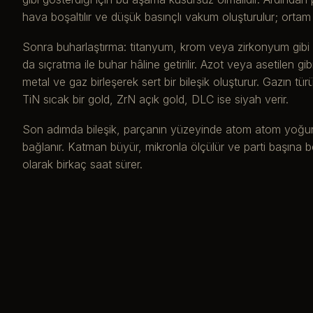
hava boşaltılır ve düşük basınçlı vakum oluşturulur; ortam b
Sonra buharlaştırma: titanyum, krom veya zirkonyum gibi 
da sıçratma ile buhar hâline getirilir. Azot veya asetilen gibi
metal ve gaz birleşerek sert bir bileşik oluşturur. Gazın türü 
TiN sıcak bir gold, ZrN açık gold, DLC ise siyah verir.
Son adımda bileşik, parçanın yüzeyinde atom atom yoğunl
bağlanır. Katman büyür, mikronla ölçülür ve parti başına b
olarak birkaç saat sürer.