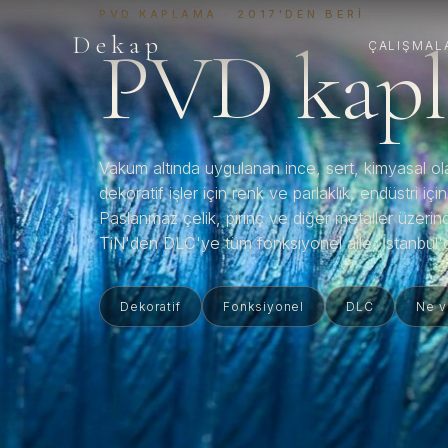
PVD KAPLAMA · 2017'DEN BERI
Dekap
PVD kapl
ÇALIŞMAL
Vakum altında uygulanan ince, sert, kimyasal ola
dekoratif işler için renk ve parlaklık, endüstri içi
Paslanmaz çelik, pirinç ve diğer metaller üzeri
TiN'den DLC'ye tüm fonksiyonel aile, İstanbul'd
Dekoratif
Fonksiyonel
DLC
Ne v