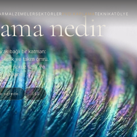
ama nedir
AR
MALZEMELER
SEKTÖRLER
PVD KAPLAMA
TEKNIK
ATÖLYE
rak bağlı bir katman:
n sertlik ve takım ömrü.
nde on dokuz renk ve
a kaplanır.
e nerede
SSS