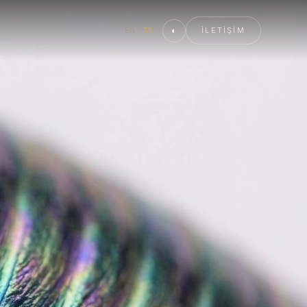
◐
İLETIŞIM
EN
TR