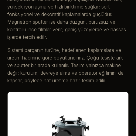
yüksek iyonlaşma ve hızlı biriktirme sağlar; sert
fonksiyonel ve dekoratif kaplamalarda güçlüdür.
Magnetron sputter ise daha düzgün, pürüzsüz ve
kontrollü ince filmler verir; geniş yüzeylerde ve hassas
işlerde tercih edilir.
Sistemi parçanın türüne, hedeflenen kaplamalara ve
üretim hacmine göre boyutlandırırız. Çoğu tesiste ark
ve sputter bir arada kullanılır. Teslim yalnızca makine
değil: kurulum, devreye alma ve operatör eğitimini de
kapsar, böylece hat üretime hazır teslim edilir.