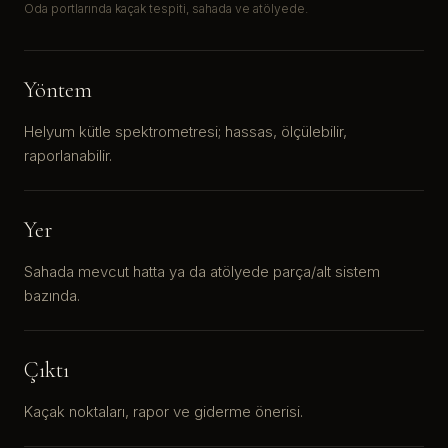
Oda portlarında kaçak tespiti, sahada ve atölyede.
Yöntem
Helyum kütle spektrometresi; hassas, ölçülebilir,
raporlanabilir.
Yer
Sahada mevcut hatta ya da atölyede parça/alt sistem
bazında.
Çıktı
Kaçak noktaları, rapor ve giderme önerisi.