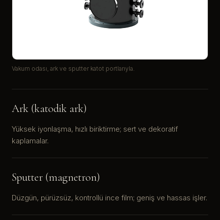
Vakum odası, ark ve sputter katot portlarıyla.
Ark (katodik ark)
Yüksek iyonlaşma, hızlı biriktirme; sert ve dekoratif
kaplamalar.
Sputter (magnetron)
Düzgün, pürüzsüz, kontrollü ince film; geniş ve hassas işler.