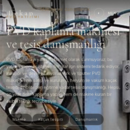
PVD Kaplama
/
Makine ve danışmanlık
Dekap
◐
MENU
PVD YATIRIMI
PVD kaplama makinesi
ve tesis danışmanlığı
PVD kaplamayı yalnızca hizmet olarak sunmuyoruz; bu
yatırımı yapmak isteyen firmalar için sistemi tedarik ediyor,
kuruyor ve devreye alıyoruz. Ark ve sputter PVD
makinelerinin satışı ve kurulumu, helyum ile vakum kaçak
tespiti, fizibiliteden eğitime kadar tesis danışmanlığı. Hepsi,
on yıldır hem kaplama yapan hem de makine kuran bir
ekibin teknik tecrübesiyle.
Makine
Kaçak tespiti
Danışmanlık