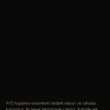
PVD kaplama sistemlerini tedarik ediyor ve sahada
kuruyoruz. İki temel teknolojiyle çalışırız. Katodik ark,