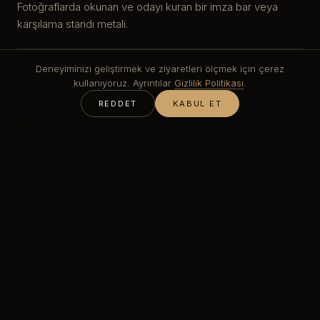
Fotoğraflarda okunan ve odayı kuran bir imza bar veya
karşılama standı metali.
Deneyiminizi geliştirmek ve ziyaretleri ölçmek için çerez
Hijyen ve gıda teması
kullanıyoruz. Ayrıntılar
Gizlilik Politikası
.
REDDET
KABUL ET
Gıda temasına ve sürekli silmeye uygun yoğun, gözeneksiz
PVD.
Hızlı uygulama
Açılış tarihine ve yüklenicinin programına göre üretilir.
Gruplar için tekrarlanabilir
Büyüyen bir şube grubunda yeniden sipariş edilebilen tek
yüzey işlemi.