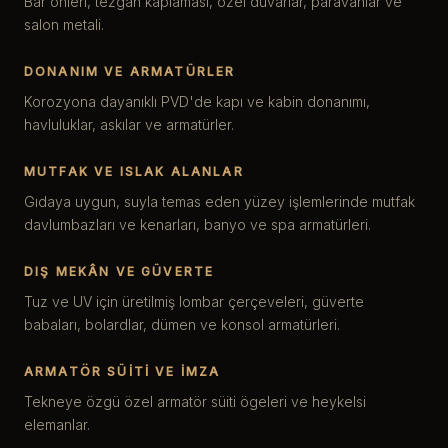
Bar önleri, tezgâh kaplaması, özel duvarlar, paravanlar ve
salon metali.
DONANIM VE ARMATÜRLER
Korozyona dayanıklı PVD'de kapı ve kabin donanımı,
havluluklar, askılar ve armatürler.
MUTFAK VE ISLAK ALANLAR
Gıdaya uygun, suyla temas eden yüzey işlemlerinde mutfak
davlumbazları ve kenarları, banyo ve spa armatürleri.
DIŞ MEKÂN VE GÜVERTE
Tuz ve UV için üretilmiş lombar çerçeveleri, güverte
babaları, bolardlar, dümen ve konsol armatürleri.
ARMATÖR SÜITI VE IMZA
Tekneye özgü özel armatör süiti ögeleri ve heykelsi
elemanlar.