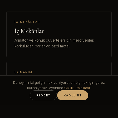
İÇ MEKÂNLAR
İç Mekânlar
Armatör ve konuk güverteleri için merdivenler,
korkuluklar, barlar ve özel metal.
DONANIM
Donanım ve Armatürler
Deneyiminizi geliştirmek ve ziyaretleri ölçmek için çerez
kullanıyoruz. Ayrıntılar
Gizlilik Politikası
.
Korozyona dayanıklı PVD'de kapı ve kabin
REDDET
KABUL ET
donanımı, havluluklar ve armatürler.