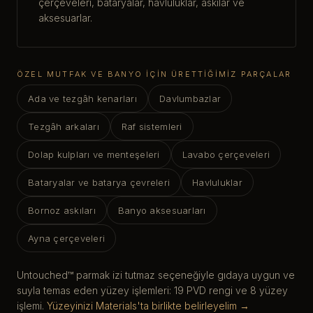
çerçeveleri, bataryalar, havluluklar, askılar ve
aksesuarlar.
ÖZEL MUTFAK VE BANYO IÇIN ÜRETTIĞIMIZ PARÇALAR
Ada ve tezgâh kenarları
Davlumbazlar
Tezgâh arkaları
Raf sistemleri
Dolap kulpları ve menteşeleri
Lavabo çerçeveleri
Bataryalar ve batarya çevreleri
Havluluklar
Bornoz askıları
Banyo aksesuarları
Ayna çerçeveleri
Untouched™ parmak izi tutmaz seçeneğiyle gıdaya uygun ve
suyla temas eden yüzey işlemleri: 19 PVD rengi ve 8 yüzey
işlemi.
Yüzeyinizi Materials'ta birlikte belirleyelim →