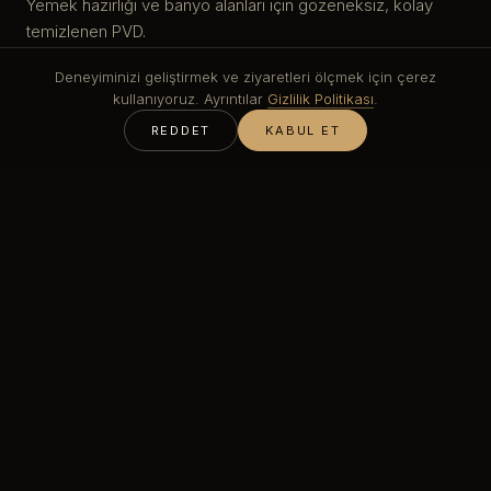
Yemek hazırlığı ve banyo alanları için gözeneksiz, kolay
temizlenen PVD.
Deneyiminizi geliştirmek ve ziyaretleri ölçmek için çerez
kullanıyoruz. Ayrıntılar
Gizlilik Politikası
.
Doğrama entegrasyonu
REDDET
KABUL ET
Dolap, taş ve camla koordineli metal.
Parmak izi tutmaz seçenek
Ellerin en çok değdiği yüzeylerde Untouched™.
Odaya özel
Mekâna göre boyutlanmış ve işlenmiş tekil parçalar.